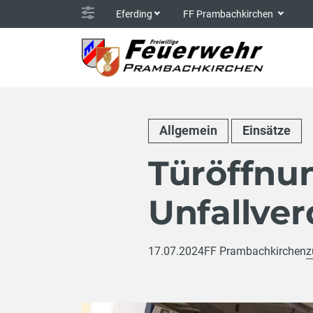
Eferding
FF Prambachkirchen
Allgemein
Einsätze
Türöffnu
Unfallve
17.07.2024
FF Prambachkirchen
z