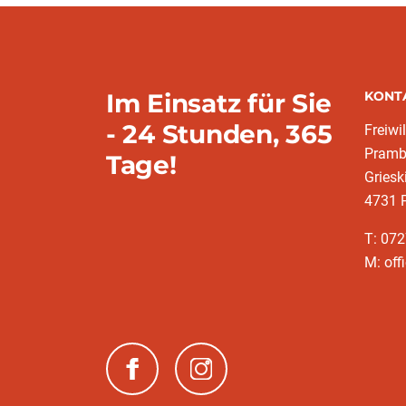
Im Einsatz für Sie
KONT
- 24 Stunden, 365
Freiwi
Pramb
Tage!
Griesk
4731 
T: 072
M: off
(neues Fenster)
(neues Fenster)