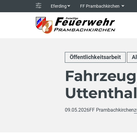
Eferding
FF Prambachkirchen
Öffentlichkeitsarbeit
A
Fahrzeug
Uttentha
09.05.2026
FF Prambachkirchen
z